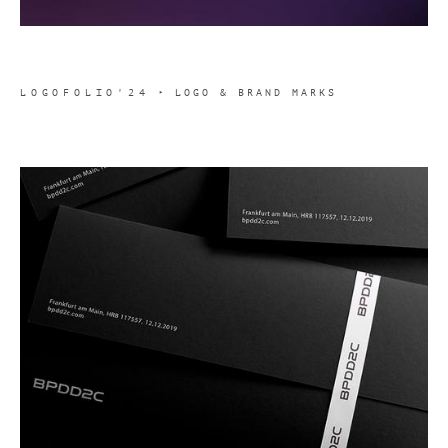
LOGOFOLIO'24
‣ LOGO & BRAND MARKS